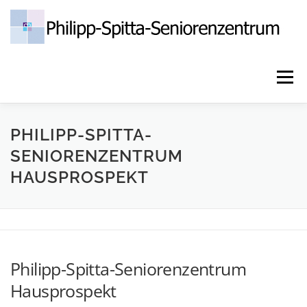
Zum
Inhalt
springen
Menü
HOME
PFLEGE & BETREUUNG
AKTUELLES
PHILIPP-SPITTA-
SENIORENZENTRUM
HAUSPROSPEKT
PHILIPP-SPITTA-VEREIN E.V.
JOBS
KONTAKT
DATENSCHUTZ
IMPRESSUM
Philipp-Spitta-Seniorenzentrum
Hausprospekt