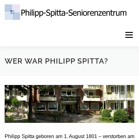
Zum
Inhalt
springen
Menü
HOME
PFLEGE & BETREUUNG
AKTUELLES
WER WAR PHILIPP SPITTA?
PHILIPP-SPITTA-VEREIN E.V.
JOBS
KONTAKT
DATENSCHUTZ
IMPRESSUM
Philipp Spitta geboren am 1. August 1801 – verstorben am