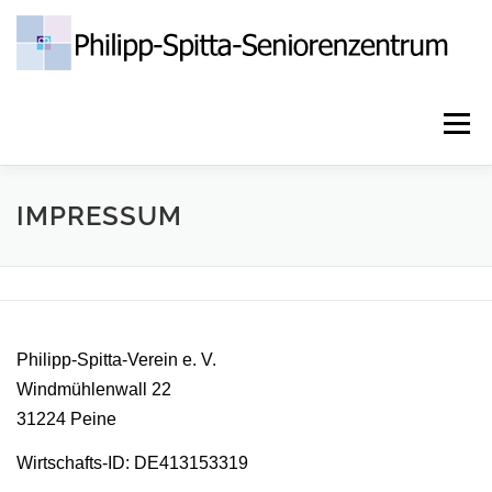
Zum
Inhalt
springen
Menü
HOME
PFLEGE & BETREUUNG
AKTUELLES
IMPRESSUM
PHILIPP-SPITTA-VEREIN E.V.
JOBS
KONTAKT
Philipp-Spitta-Verein e. V.
DATENSCHUTZ
IMPRESSUM
Windmühlenwall 22
31224 Peine
Wirtschafts-ID: DE413153319