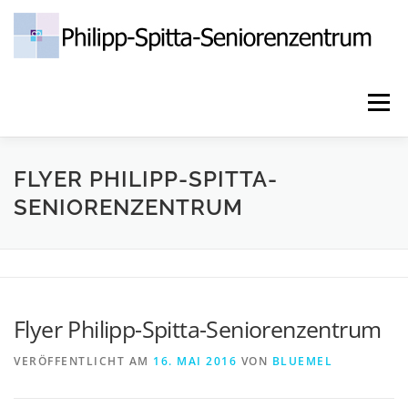
Zum
Inhalt
springen
Menü
HOME
PFLEGE & BETREUUNG
AKTUELLES
FLYER PHILIPP-SPITTA-
SENIORENZENTRUM
PHILIPP-SPITTA-VEREIN E.V.
JOBS
KONTAKT
DATENSCHUTZ
IMPRESSUM
Flyer Philipp-Spitta-Seniorenzentrum
VERÖFFENTLICHT AM
16. MAI 2016
VON
BLUEMEL